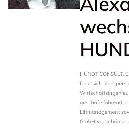
Alexa
wechs
HUN
HUNDT CONSULT, Exp
freut sich über pers
Wirtschaftsingenieu
geschäftsführender 
Liftmanagement sow
GmbH voranbringen 