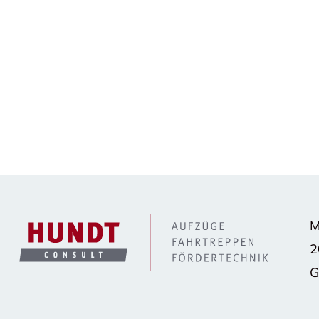
M
2
G