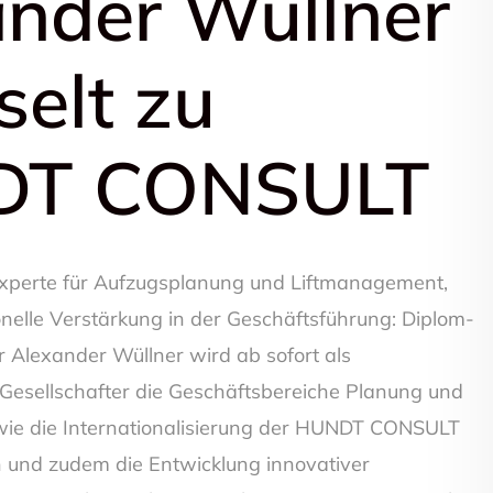
nder Wüllner
elt zu
DT CONSULT
erte für Aufzugsplanung und Liftmanagement,
onelle Verstärkung in der Geschäftsführung: Diplom-
r Alexander Wüllner wird ab sofort als
Gesellschafter die Geschäftsbereiche Planung und
ie die Internationalisierung der HUNDT CONSULT
und zudem die Entwicklung innovativer