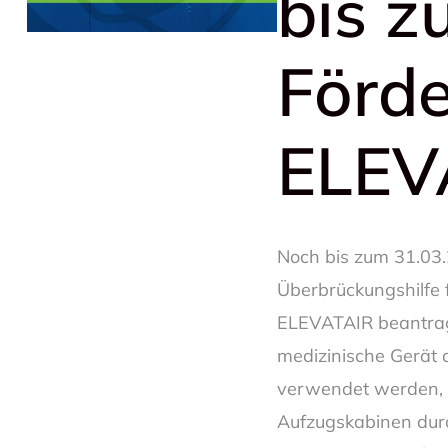
bis z
Förde
ELEV
Noch bis zum 31.0
Überbrückungshilfe f
ELEVATAIR beantra
medizinische Gerät 
verwendet werden, u
Aufzugskabinen durc