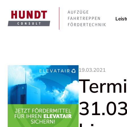
Leis
19.03.2021
Term
31.03