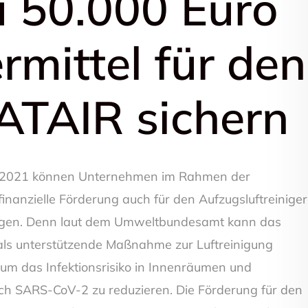
u 50.000 Euro
rmittel für den
ATAIR sichern
3.2021 können Unternehmen im Rahmen der
inanzielle Förderung auch für den Aufzugsluftreiniger
gen. Denn laut dem Umweltbundesamt kann das
als unterstützende Maßnahme zur Luftreinigung
m das Infektionsrisiko in Innenräumen und
h SARS-CoV-2 zu reduzieren. Die Förderung für den