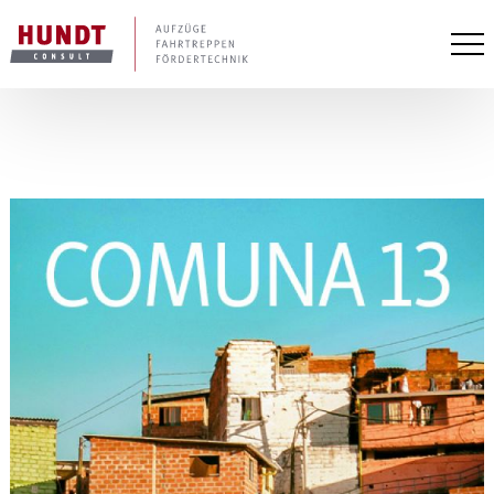
Pri
Me