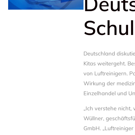
Deut
Schu
Deutschland diskuti
Kitas weitergeht. Be
von Luftreinigern. Pa
Wirkung der medizin
Einzelhandel und Unt
„Ich verstehe nicht,
Wüllner, geschäfts
GmbH. „Luftreiniger