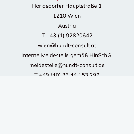
Floridsdorfer Hauptstraße 1
1210 Wien
Austria
T
+43 (1) 92820642
wien@hundt-consult.at
Interne Meldestelle gemäß HinSchG:
meldestelle@hundt-consult.de
T
+49 (40) 33 44 153 299
©2026 HUNDT CONSULT GmbH - Alle Rechte
vorbehalten.