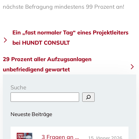
nächste Befragung mindestens 99 Prozent an!
Beitragsnavigation
Ein „fast normaler Tag“ eines Projektleiters
bei HUNDT CONSULT
29 Prozent aller Aufzugsanlagen
unbefriedigend gewartet
Suche
Neueste Beiträge
3 Fragen an …
15. Jänner 2026