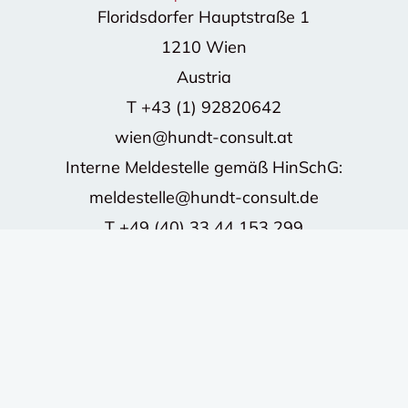
Floridsdorfer Hauptstraße 1
1210 Wien
Austria
T
+43 (1) 92820642
wien@hundt-consult.at
Interne Meldestelle gemäß HinSchG:
meldestelle@hundt-consult.de
T
+49 (40) 33 44 153 299
©2026 HUNDT CONSULT GmbH - Alle Rechte
vorbehalten.